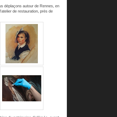
ous déplaçons autour de Rennes, en
atelier de restauration, près de